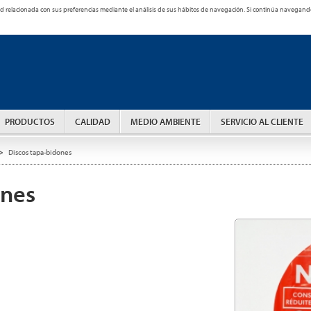
cidad relacionada con sus preferencias mediante el análisis de sus hábitos de navegación. Si continúa naveg
PRODUCTOS
CALIDAD
MEDIO AMBIENTE
SERVICIO AL CLIENTE
>
Discos tapa-bidones
ones