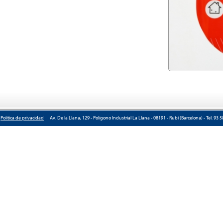
|
Política de privacidad
Av. De la Llana, 129 - Polígono Industrial La Llana - 08191 - Rubí (Barcelona) - Tel. 93 