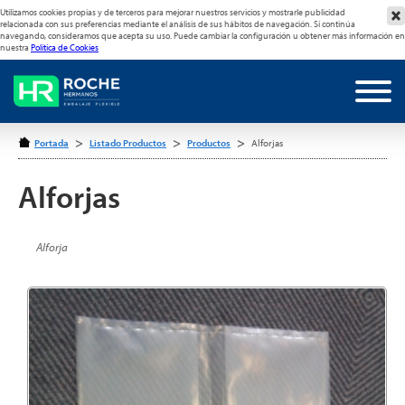
Utilizamos cookies propias y de terceros para mejorar nuestros servicios y mostrarle publicidad
relacionada con sus preferencias mediante el análisis de sus hábitos de navegación. Si continúa
navegando, consideramos que acepta su uso. Puede cambiar la configuración u obtener más información en
nuestra
Política de Cookies
>
>
>
Portada
Listado Productos
Productos
Alforjas
Alforjas
Alforja