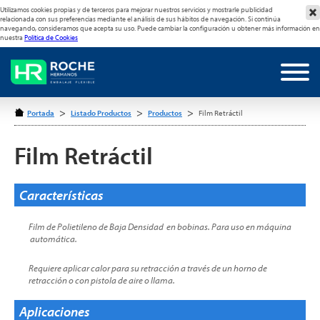
Utilizamos cookies propias y de terceros para mejorar nuestros servicios y mostrarle publicidad
relacionada con sus preferencias mediante el análisis de sus hábitos de navegación. Si continúa
navegando, consideramos que acepta su uso. Puede cambiar la configuración u obtener más información en
nuestra
Política de Cookies
>
>
>
Portada
Listado Productos
Productos
Film Retráctil
Film Retráctil
Características
Film de Polietileno de Baja Densidad en bobinas. Para uso en máquina
automática.
Requiere aplicar calor para su retracción a través de un horno de
retracción o con pistola de aire o llama.
Aplicaciones