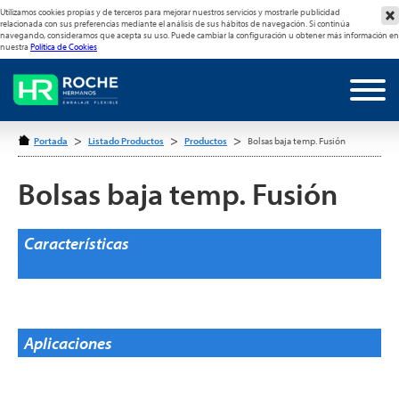
Utilizamos cookies propias y de terceros para mejorar nuestros servicios y mostrarle publicidad
relacionada con sus preferencias mediante el análisis de sus hábitos de navegación. Si continúa
navegando, consideramos que acepta su uso. Puede cambiar la configuración u obtener más información en
nuestra
Política de Cookies
>
>
>
Portada
Listado Productos
Productos
Bolsas baja temp. Fusión
Bolsas baja temp. Fusión
Características
Aplicaciones