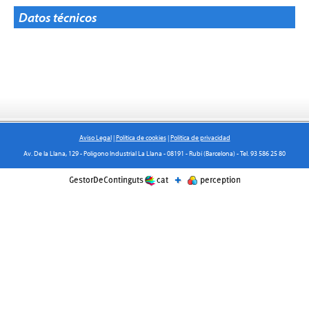
Datos técnicos
Aviso Legal
|
Política de cookies
|
Política de privacidad
Av. De la Llana, 129 - Polígono Industrial La Llana - 08191 - Rubí (Barcelona) - Tel. 93 586 25 80