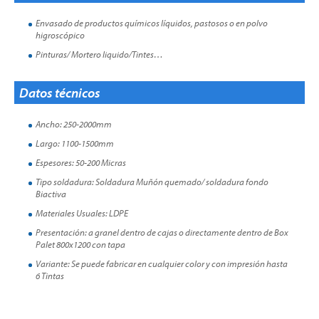
Envasado de productos químicos líquidos, pastosos o en polvo
higroscópico
Pinturas/ Mortero liquido/Tintes…
Datos técnicos
Ancho: 250-2000mm
Largo: 1100-1500mm
Espesores: 50-200 Micras
Tipo soldadura: Soldadura Muñón quemado/ soldadura fondo
Biactiva
Materiales Usuales: LDPE
Presentación: a granel dentro de cajas o directamente dentro de Box
Palet 800x1200 con tapa
Variante: Se puede fabricar en cualquier color y con impresión hasta
6 Tintas