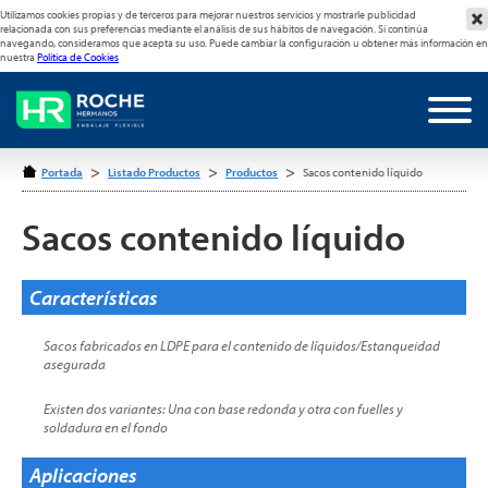
Utilizamos cookies propias y de terceros para mejorar nuestros servicios y mostrarle publicidad
relacionada con sus preferencias mediante el análisis de sus hábitos de navegación. Si continúa
navegando, consideramos que acepta su uso. Puede cambiar la configuración u obtener más información en
nuestra
Política de Cookies
>
>
>
Portada
Listado Productos
Productos
Sacos contenido líquido
Sacos contenido líquido
Características
Sacos fabricados en LDPE para el contenido de líquidos/Estanqueidad
asegurada
Existen dos variantes: Una con base redonda y otra con fuelles y
soldadura en el fondo
Aplicaciones