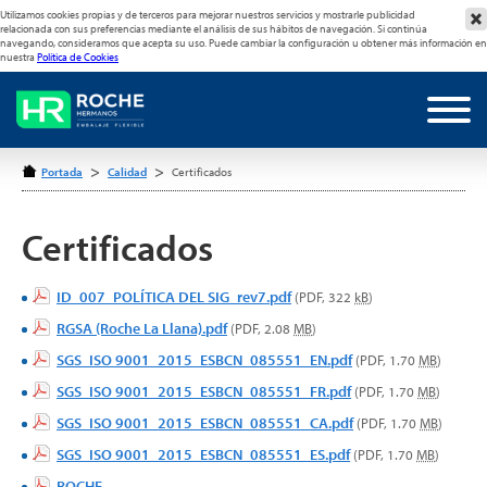
Utilizamos cookies propias y de terceros para mejorar nuestros servicios y mostrarle publicidad
relacionada con sus preferencias mediante el análisis de sus hábitos de navegación. Si continúa
navegando, consideramos que acepta su uso. Puede cambiar la configuración u obtener más información en
nuestra
Política de Cookies
>
>
Portada
Calidad
Certificados
Certificados
ID_007_POLÍTICA DEL SIG_rev7.pdf
(PDF, 322
kB
)
RGSA (Roche La Llana).pdf
(PDF, 2.08
MB
)
SGS_ISO 9001_2015_ESBCN_085551_EN.pdf
(PDF, 1.70
MB
)
SGS_ISO 9001_2015_ESBCN_085551_FR.pdf
(PDF, 1.70
MB
)
SGS_ISO 9001_2015_ESBCN_085551_CA.pdf
(PDF, 1.70
MB
)
SGS_ISO 9001_2015_ESBCN_085551_ES.pdf
(PDF, 1.70
MB
)
ROCHE