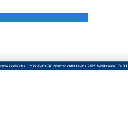
|
Política de privacidad
Av. De la Llana, 129 - Polígono Industrial La Llana - 08191 - Rubí (Barcelona) - Tel. 93 