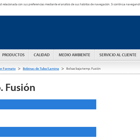
cidad relacionada con sus preferencias mediante el análisis de sus hábitos de navegación. Si continúa naveg
PRODUCTOS
CALIDAD
MEDIO AMBIENTE
SERVICIO AL CLIENTE
>
>
or Formato
Bobinas de Tubo/Lamina
Bolsas baja temp. Fusión
. Fusión
ticas