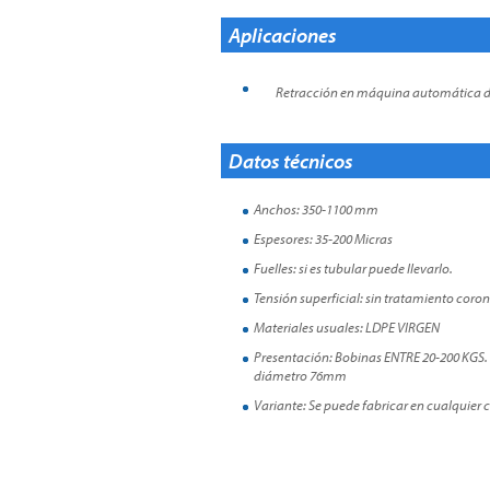
Aplicaciones
Retracción en máquina automática d
Datos técnicos
Anchos: 350-1100 mm
Espesores: 35-200 Micras
Fuelles: si es tubular puede llevarlo.
Tensión superficial: sin tratamiento coro
Materiales usuales: LDPE VIRGEN
Presentación: Bobinas ENTRE 20-200 KGS. Se
diámetro 76mm
Variante: Se puede fabricar en cualquier c