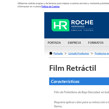
Utilizamos cookies propias y de terceros para mejorar nuestros servicios y mostrarle publi
información en nuestra
Política de Cookies
PORTADA
EMPRESA
FORMATOS
>
>
Portada
Listado Productos
Productos p
Film Retráctil
Características
Film de Polietileno de Baja Densidad en b
Requiere aplicar calor para su retracción a 
llama.