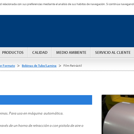
cidad relacionada con sus preferencias mediante el análisis de sus hábitos de navegación. Si continúa naveg
PRODUCTOS
CALIDAD
MEDIO AMBIENTE
SERVICIO AL CLIENTE
>
>
or Formato
Bobinas de Tubo/Lamina
Film Retráctil
obinas. Para uso en máquina automática.
través de un horno de retracción o con pistola de aire o