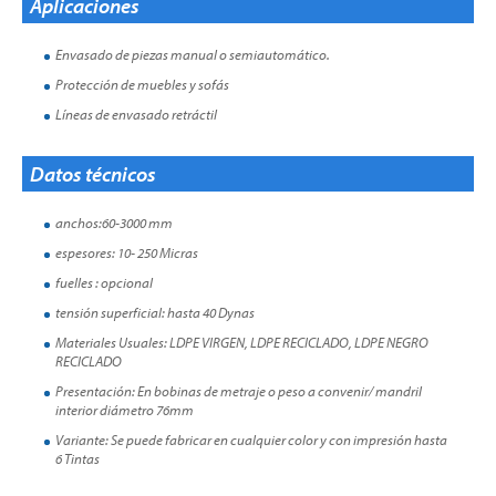
Aplicaciones
Envasado de piezas manual o semiautomático.
Protección de muebles y sofás
Líneas de envasado retráctil
Datos técnicos
anchos:60-3000 mm
espesores: 10- 250 Micras
fuelles : opcional
tensión superficial: hasta 40 Dynas
Materiales Usuales: LDPE VIRGEN, LDPE RECICLADO, LDPE NEGRO
RECICLADO
Presentación: En bobinas de metraje o peso a convenir/ mandril
interior diámetro 76mm
Variante: Se puede fabricar en cualquier color y con impresión hasta
6 Tintas