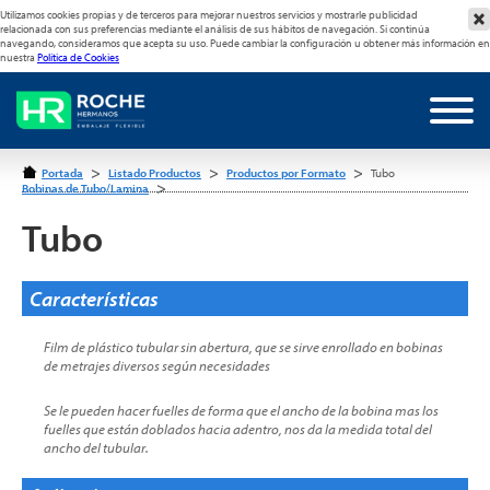
Utilizamos cookies propias y de terceros para mejorar nuestros servicios y mostrarle publicidad
relacionada con sus preferencias mediante el análisis de sus hábitos de navegación. Si continúa
navegando, consideramos que acepta su uso. Puede cambiar la configuración u obtener más información en
nuestra
Política de Cookies
>
>
>
Portada
Listado Productos
Productos por Formato
Tubo
>
Bobinas de Tubo/Lamina
Tubo
Características
Film de plástico tubular sin abertura, que se sirve enrollado en bobinas
de metrajes diversos según necesidades
Se le pueden hacer fuelles de forma que el ancho de la bobina mas los
fuelles que están doblados hacia adentro, nos da la medida total del
ancho del tubular.